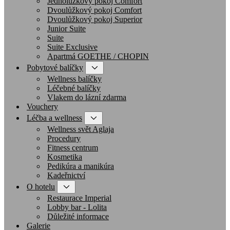
Jednolůžkový pokoj Comfort
Dvoulůžkový pokoj Comfort
Dvoulůžkový pokoj Superior
Junior Suite
Suite
Suite Exclusive
Apartmá GOETHE / CHOPIN
Pobytové balíčky
Wellness balíčky
Léčebné balíčky
Vlakem do lázní zdarma
Vouchery
Léčba a wellness
Wellness svět Aglaja
Procedury
Fitness centrum
Kosmetika
Pedikúra a manikúra
Kadeřnictví
O hotelu
Restaurace Imperial
Lobby bar - Lolita
Důležité informace
Galerie