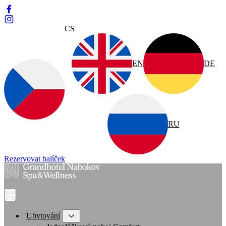
CS
EN
DE
RU
Rezervovat balíček
Ubytování