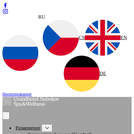
RU
CS
EN
DE
бронирование
Размещение