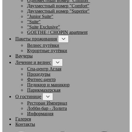
Одноместный номер "Comfort"
Двухместный номер "Comfort"
Двухместный номер "Superior"
"Junior Suite"
"Suite"
"Suite Exclusive"
GOETHE / CHOPIN apartment
Пакеты проживания
Велнес путёвки
Курортные путёвки
Ваучеры
Лечение и велнес
Спа-центр Аглая
Процедуры
Фитнес-центр
Педикюр и маникюр
Парикмахерская
О гостинице
Ресторан Империал
Лобби-бар - Лолита
Информация
Галерея
Контакты