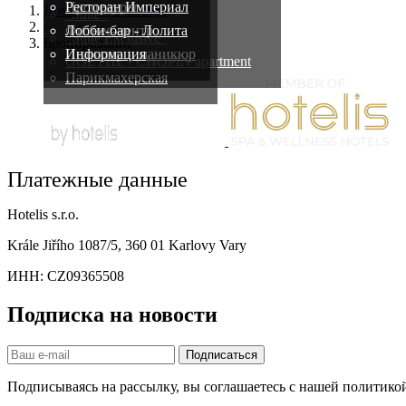
Процедуры
Ресторан Империал
Домашняя страница
"Suite"
/
Фитнес-центр
Лобби-бар - Лолита
"Suite Exclusive"
Бронирование
Педикюр и маникюр
Информация
GOETHE / CHOPIN apartment
Парикмахерская
Платежные данные
Hotelis s.r.o.
Krále Jiřího 1087/5, 360 01 Karlovy Vary
ИНН: CZ09365508
Подписка на новости
Подписаться
Подписываясь на рассылку, вы соглашаетесь с нашей политик