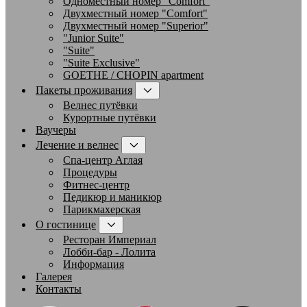
Одноместный номер "Comfort"
Двухместный номер "Comfort"
Двухместный номер "Superior"
"Junior Suite"
"Suite"
"Suite Exclusive"
GOETHE / CHOPIN apartment
Пакеты проживания
Велнес путёвки
Курортные путёвки
Ваучеры
Лечение и велнес
Спа-центр Аглая
Процедуры
Фитнес-центр
Педикюр и маникюр
Парикмахерская
О гостинице
Ресторан Империал
Лобби-бар - Лолита
Информация
Галерея
Контакты