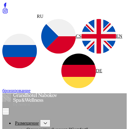
RU
CS
EN
DE
бронирование
Размещение