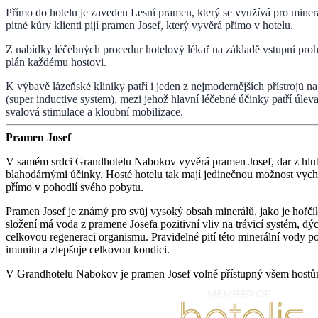
Přímo do hotelu je zaveden Lesní pramen, který se využívá pro miner
pitné kúry klienti pijí pramen Josef, který vyvěrá přímo v hotelu.
Z nabídky léčebných procedur hotelový lékař na základě vstupní prohl
plán každému hostovi.
K výbavě lázeňské kliniky patří i jeden z nejmodernějších přístrojů 
(super inductive system), mezi jehož hlavní léčebné účinky patří úleva
svalová stimulace a kloubní mobilizace.
Pramen Josef
V samém srdci Grandhotelu Nabokov vyvěrá pramen Josef, dar z hlubi
blahodárnými účinky. Hosté hotelu tak mají jedinečnou možnost vychu
přímo v pohodlí svého pobytu.
Pramen Josef je známý pro svůj vysoký obsah minerálů, jako je hořčí
složení má voda z pramene Josefa pozitivní vliv na trávicí systém, dý
celkovou regeneraci organismu. Pravidelné pití této minerální vody po
imunitu a zlepšuje celkovou kondici.
V Grandhotelu Nabokov je pramen Josef volně přístupný všem host