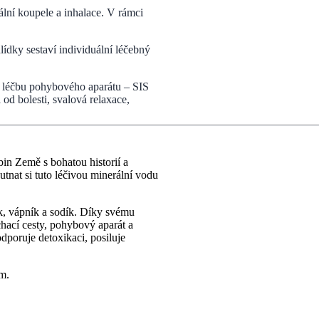
ální koupele a inhalace. V rámci
ídky sestaví individuální léčebný
na léčbu pohybového aparátu – SIS
 od bolesti, svalová relaxace,
n Země s bohatou historií a
tnat si tuto léčivou minerální vodu
k, vápník a sodík. Díky svému
chací cesty, pohybový aparát a
dporuje detoxikaci, posiluje
ům.