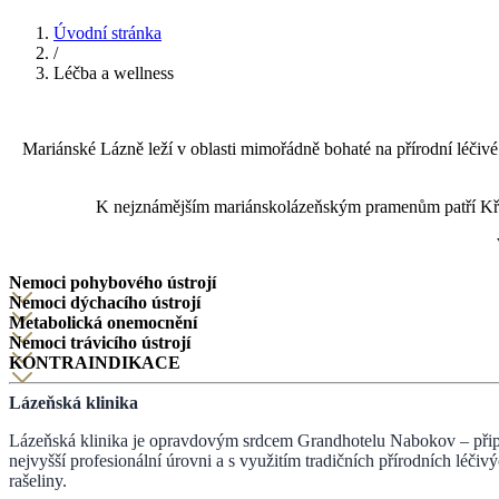
Úvodní stránka
/
Léčba a wellness
Mariánské Lázně leží v oblasti mimořádně bohaté na přírodní léčiv
K nejznámějším mariánskolázeňským pramenům patří Kř
Nemoci pohybového ústrojí
Nemoci dýchacího ústrojí
Metabolická onemocnění
Nemoci trávicího ústrojí
KONTRAINDIKACE
Lázeňská klinika
Lázeňská klinika je opravdovým srdcem Grandhotelu Nabokov – připra
nejvyšší profesionální úrovni a s využitím tradičních přírodních léčiv
rašeliny.