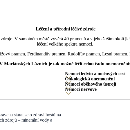
Léčení a přírodní léčivé zdroje
é zdroje. V samotném městě vyvěrá 40 pramenů a v jeho širším okolí jic
léčení velkého spektra nemocí.
ížový pramen, Ferdinandův pramen, Rudolfův pramen, Lesní pramen, 
V Mariánských Lázních je tak možné léčit celou řadu onemocnění
Nemoci ledvin a močových cest
Onkologická onemocnění
Nemoci oběhového ústrojí
Nemoci nervové
vena starat se o zdraví hostů na
ých zdrojů – minerální vody a