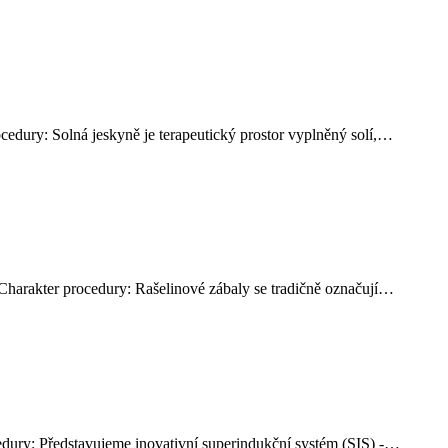
cedury: Solná jeskyně je terapeutický prostor vyplněný solí,…
 Charakter procedury: Rašelinové zábaly se tradičně označují…
edury: Představujeme inovativní superindukční systém (SIS) -…