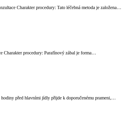
onzultace Charakter procedury: Tato léčebná metoda je založena…
ace Charakter procedury: Parafínový zábal je forma…
l hodiny před hlavními jídly přijde k doporučenému prameni,…