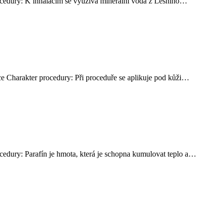
rocedury: K inhalacím se využívá minerální voda z Lesního…
ace Charakter procedury: Při proceduře se aplikuje pod kůži…
ocedury: Parafín je hmota, která je schopna kumulovat teplo a…