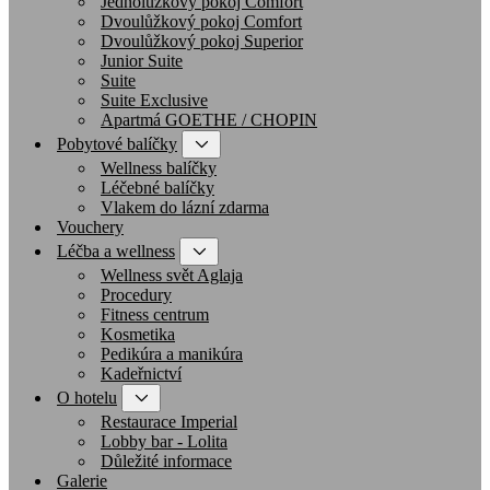
Jednolůžkový pokoj Comfort
Dvoulůžkový pokoj Comfort
Dvoulůžkový pokoj Superior
Junior Suite
Suite
Suite Exclusive
Apartmá GOETHE / CHOPIN
Pobytové balíčky
Wellness balíčky
Léčebné balíčky
Vlakem do lázní zdarma
Vouchery
Léčba a wellness
Wellness svět Aglaja
Procedury
Fitness centrum
Kosmetika
Pedikúra a manikúra
Kadeřnictví
O hotelu
Restaurace Imperial
Lobby bar - Lolita
Důležité informace
Galerie