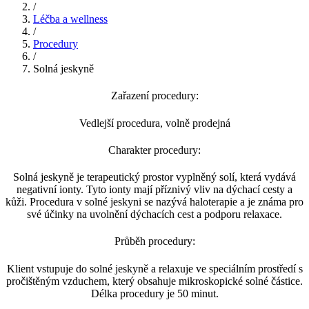
/
Léčba a wellness
/
Procedury
/
Solná jeskyně
Zařazení procedury:
Vedlejší procedura, volně prodejná
Charakter procedury:
Solná jeskyně je terapeutický prostor vyplněný solí, která vydává
negativní ionty. Tyto ionty mají příznivý vliv na dýchací cesty a
kůži. Procedura v solné jeskyni se nazývá haloterapie a je známa pro
své účinky na uvolnění dýchacích cest a podporu relaxace.
Průběh procedury:
Klient vstupuje do solné jeskyně a relaxuje ve speciálním prostředí s
pročištěným vzduchem, který obsahuje mikroskopické solné částice.
Délka procedury je 50 minut.