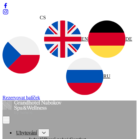
CS
EN
DE
RU
Rezervovat balíček
Ubytování