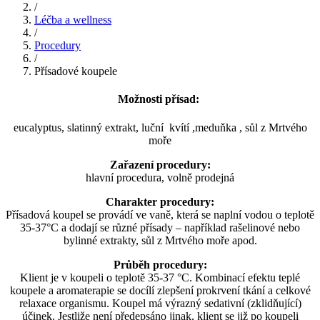
/
Léčba a wellness
/
Procedury
/
Přísadové koupele
Možnosti přísad:
eucalyptus, slatinný extrakt, luční kvítí ,meduňka , sůl z Mrtvého
moře
Zařazení procedury:
hlavní procedura, volně prodejná
Charakter procedury:
Přísadová koupel se provádí ve vaně, která se naplní vodou o teplotě
35-37°C a dodají se různé přísady – například rašelinové nebo
bylinné extrakty, sůl z Mrtvého moře apod.
Průběh procedury:
Klient je v koupeli o teplotě 35-37 °C. Kombinací efektu teplé
koupele a aromaterapie se docílí zlepšení prokrvení tkání a celkové
relaxace organismu. Koupel má výrazný sedativní (zklidňující)
účinek. Jestliže není předepsáno jinak, klient se již po koupeli