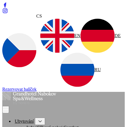
CS
EN
DE
RU
Rezervovat balíček
Ubytování