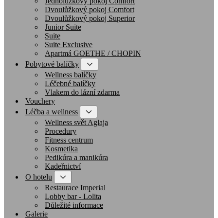
Jednolůžkový pokoj Comfort
Dvoulůžkový pokoj Comfort
Dvoulůžkový pokoj Superior
Junior Suite
Suite
Suite Exclusive
Apartmá GOETHE / CHOPIN
Pobytové balíčky
Wellness balíčky
Léčebné balíčky
Vlakem do lázní zdarma
Vouchery
Léčba a wellness
Wellness svět Aglaja
Procedury
Fitness centrum
Kosmetika
Pedikúra a manikúra
Kadeřnictví
O hotelu
Restaurace Imperial
Lobby bar - Lolita
Důležité informace
Galerie