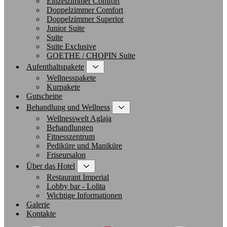
Einzelzimmer Comfort
Doppelzimmer Comfort
Doppelzimmer Superior
Junior Suite
Suite
Suite Exclusive
GOETHE / CHOPIN Suite
Aufenthaltspakete
Wellnesspakete
Kurpakete
Gutscheine
Behandlung und Wellness
Wellnesswelt Aglaja
Behandlungen
Fitnesszentrum
Pediküre und Maniküre
Friseursalon
Über das Hotel
Restaurant Imperial
Lobby bar - Lolita
Wichtige Informationen
Galerie
Kontakte