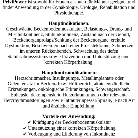
PelviPower
ist sowohl für Frauen als auch für Männer geeignet und
findet Anwendung in der Gynäkologie, Urologie, Rehabilitation und
Physiotherapie.
Hauptindikationen:
Geschwächte Beckenbodenmuskulatur, Belastungs-, Drang- und
Mischinkontinenz, Stuhlinkontinenz, Zustand nach der Geburt,
Beckenorganprolaps/Senkung der Beckenorgane, erektile
Dysfunktion, Beschwerden nach einer Prostatektomie, Schmerzen
im unteren Rückenbereich, Schwächung des tiefen
Stabilisationssystems sowie Prävention und Unterstützung einer
korrekten Körperhaltung.
Hauptkontraindikationen:
Herzschrittmacher, Insulinpumpe, Metallimplantate oder
Gelenkersatz im Becken- bzw. Hüftbereich, akute entzündliche
Erkrankungen, onkologische Erkrankungen, Schwangerschaft,
Epilepsie, dekompensierte Herzerkrankungen oder relevante
Herzrhythmusstörungen sowie Intrauterinpessar/Spirale, je nach Art
und ärztlicher Empfehlung.
Vorteile der Anwendung:
✔ Kräftigung der Beckenbodenmuskulatur
✔ Unterstützung einer korrekten Körperhaltung
✔ Vorbeugung und Linderung von Inkontinenz