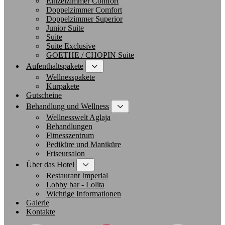
Einzelzimmer Comfort
Doppelzimmer Comfort
Doppelzimmer Superior
Junior Suite
Suite
Suite Exclusive
GOETHE / CHOPIN Suite
Aufenthaltspakete
Wellnesspakete
Kurpakete
Gutscheine
Behandlung und Wellness
Wellnesswelt Aglaja
Behandlungen
Fitnesszentrum
Pediküre und Maniküre
Friseursalon
Über das Hotel
Restaurant Imperial
Lobby bar - Lolita
Wichtige Informationen
Galerie
Kontakte