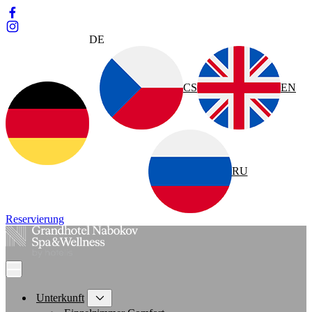
DE
CS
EN
RU
Reservierung
Unterkunft