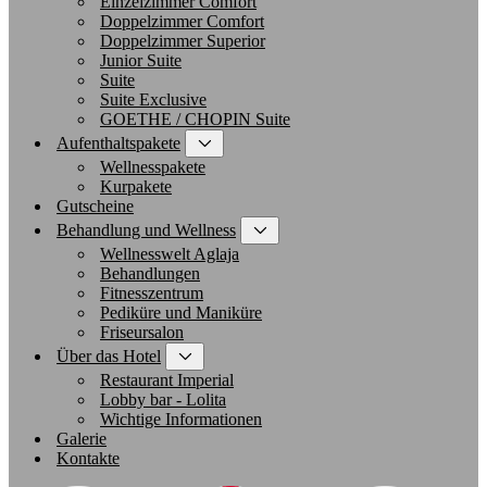
Einzelzimmer Comfort
Doppelzimmer Comfort
Doppelzimmer Superior
Junior Suite
Suite
Suite Exclusive
GOETHE / CHOPIN Suite
Aufenthaltspakete
Wellnesspakete
Kurpakete
Gutscheine
Behandlung und Wellness
Wellnesswelt Aglaja
Behandlungen
Fitnesszentrum
Pediküre und Maniküre
Friseursalon
Über das Hotel
Restaurant Imperial
Lobby bar - Lolita
Wichtige Informationen
Galerie
Kontakte