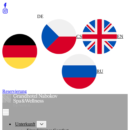
DE
CS
EN
RU
Reservierung
Unterkunft