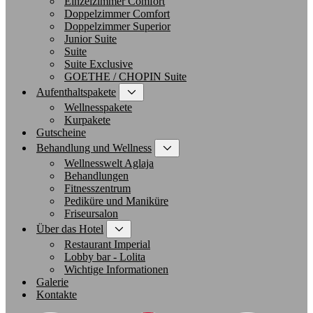
Einzelzimmer Comfort
Doppelzimmer Comfort
Doppelzimmer Superior
Junior Suite
Suite
Suite Exclusive
GOETHE / CHOPIN Suite
Aufenthaltspakete
Wellnesspakete
Kurpakete
Gutscheine
Behandlung und Wellness
Wellnesswelt Aglaja
Behandlungen
Fitnesszentrum
Pediküre und Maniküre
Friseursalon
Über das Hotel
Restaurant Imperial
Lobby bar - Lolita
Wichtige Informationen
Galerie
Kontakte