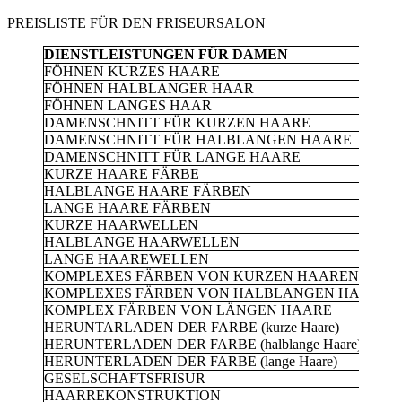
PREISLISTE FÜR DEN FRISEURSALON
DIENSTLEISTUNGEN FÜR DAMEN
FÖHNEN KURZES HAARE
4
FÖHNEN HALBLANGER HAAR
6
FÖHNEN LANGES HAAR
6
DAMENSCHNITT FÜR KURZEN HAARE
6
DAMENSCHNITT FÜR HALBLANGEN HAARE
6
DAMENSCHNITT FÜR LANGE HAARE
6
KURZE HAARE FÄRBE
6
HALBLANGE HAARE FÄRBEN
7
LANGE HAARE FÄRBEN
9
KURZE HAARWELLEN
4
HALBLANGE HAARWELLEN
6
LANGE HAAREWELLEN
6
KOMPLEXES FÄRBEN VON KURZEN HAAREN
1
KOMPLEXES FÄRBEN VON HALBLANGEN HAARE
1
KOMPLEX FÄRBEN VON LÄNGEN HAARE
1
HERUNTARLADEN DER FARBE (kurze Haare)
1
HERUNTERLADEN DER FARBE (halblange Haare)
1
HERUNTERLADEN DER FARBE (lange Haare)
1
GESELSCHAFTSFRISUR
6
HAARREKONSTRUKTION
6