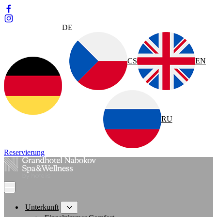
DE
CS
EN
RU
Reservierung
Unterkunft