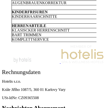
AUGENBRAUENKORREKTUR
3
KINDERFRISUREN
KINDERHAARSCHNITTE
4
HERRENABTEILE
KLASISCKER HERRENSCHNITT
4
BART TRIMMEN
4
KOMPLETTSERVICE
7
Rechnungsdaten
Hotelis s.r.o.
Krále Jiřího 1087/5, 360 01 Karlovy Vary
USt-IdNr: CZ09365508
Nachrichten Abonnement