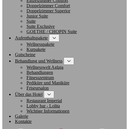
Einzelzimmer Comfort
Doppelzimmer Comfort
Doppelzimmer Superior
Junior Suite
Suite
Suite Exclusive
GOETHE / CHOPIN Suite
Aufenthaltspakete
Wellnesspakete
Kurpakete
Gutscheine
Behandlung und Wellness
Wellnesswelt Aglaja
Behandlungen
Fitnesszentrum
Pediküre und Maniküre
Friseursalon
Über das Hotel
Restaurant Imperial
Lobby bar - Lolita
Wichtige Informationen
Galerie
Kontakte