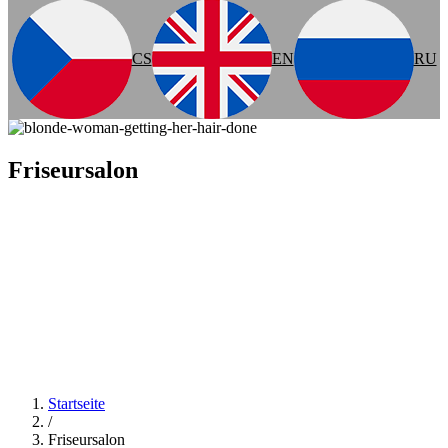
CS
EN
RU
Friseursalon
Startseite
/
Friseursalon