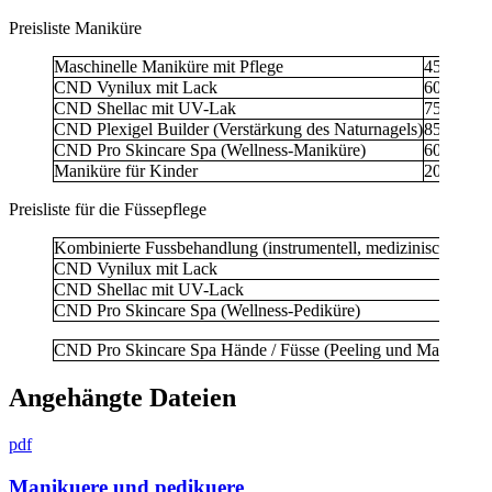
Preisliste Maniküre
Maschinelle Maniküre mit Pflege
45 Min.
8
CND Vynilux mit Lack
60 Min.
1
CND Shellac mit UV-Lak
75 Min.
1
CND Plexigel Builder (Verstärkung des Naturnagels)
85 Min.
1
CND Pro Skincare Spa (Wellness-Maniküre)
60 Min.
1
Maniküre für Kinder
20 Min.
5
Preisliste für die Füssepflege
Kombinierte Fussbehandlung (instrumentell, medizinisch)
50 M
CND Vynilux mit Lack
65 M
CND Shellac mit UV-Lack
85 M
CND Pro Skincare Spa (Wellness-Pediküre)
75 M
CND Pro Skincare Spa Hände / Füsse (Peeling und Maske mi
Angehängte Dateien
pdf
Manikuere und pedikuere