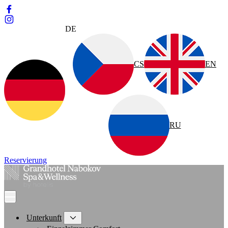
DE
CS
EN
RU
Reservierung
Unterkunft