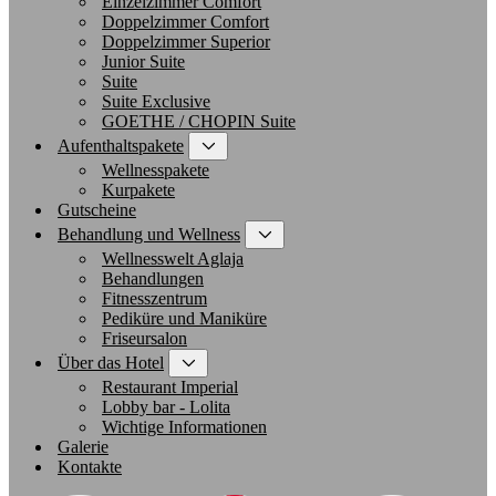
Einzelzimmer Comfort
Doppelzimmer Comfort
Doppelzimmer Superior
Junior Suite
Suite
Suite Exclusive
GOETHE / CHOPIN Suite
Aufenthaltspakete
Wellnesspakete
Kurpakete
Gutscheine
Behandlung und Wellness
Wellnesswelt Aglaja
Behandlungen
Fitnesszentrum
Pediküre und Maniküre
Friseursalon
Über das Hotel
Restaurant Imperial
Lobby bar - Lolita
Wichtige Informationen
Galerie
Kontakte