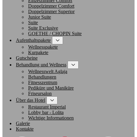
Einzelzimmer Comfort
Doppelzimmer Comfort
Doppelzimmer Superior
Junior Suite
Suite
Suite Exclusive
GOETHE / CHOPIN Suite
Aufenthaltspakete
Wellnesspakete
Kurpakete
Gutscheine
Behandlung und Wellness
Wellnesswelt Aglaja
Behandlungen
Fitnesszentrum
Pediküre und Maniküre
Friseursalon
Über das Hotel
Restaurant Imperial
Lobby bar - Lolita
Wichtige Informationen
Galerie
Kontakte