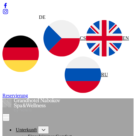
DE
CS
EN
RU
Reservierung
Unterkunft