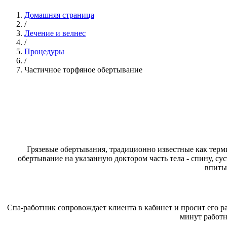
Домашняя страница
/
Лечение и велнес
/
Процедуры
/
Частичное торфяное обертывание
Грязевые обертывания, традиционно известные как терми
обертывание на указанную доктором часть тела - спину, су
впиты
Спа-работник сопровождает клиента в кабинет и просит его раз
минут работн