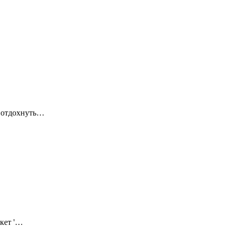
у отдохнуть…
акет '…