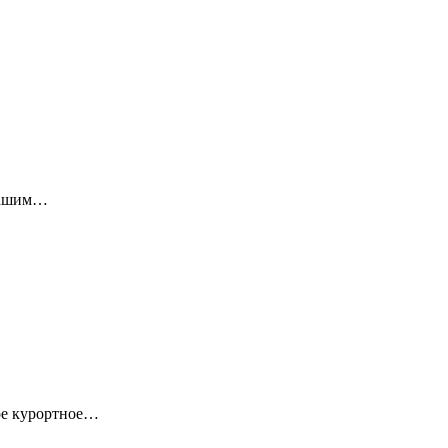
 нашим…
кое курортное…