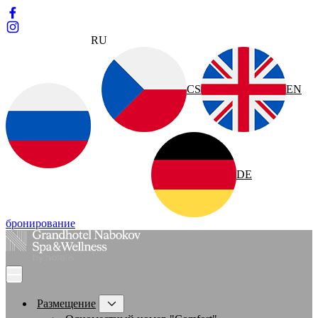
RU
CS
EN
DE
бронирование
Размещение