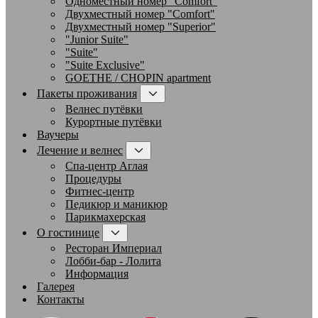
Одноместный номер "Comfort"
Двухместный номер "Comfort"
Двухместный номер "Superior"
"Junior Suite"
"Suite"
"Suite Exclusive"
GOETHE / CHOPIN apartment
Пакеты проживания
Велнес путёвки
Курортные путёвки
Ваучеры
Лечение и велнес
Спа-центр Аглая
Процедуры
Фитнес-центр
Педикюр и маникюр
Парикмахерская
О гостинице
Ресторан Империал
Лобби-бар - Лолита
Информация
Галерея
Контакты