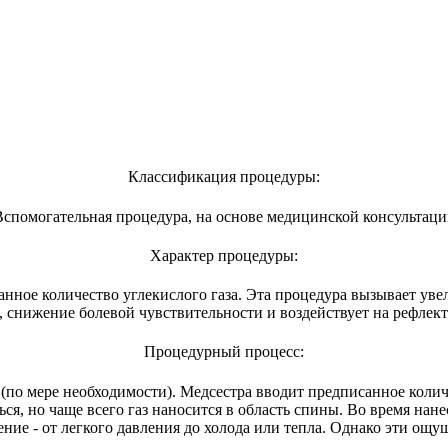
Классификация процедуры:
Вспомогательная процедура, на основе медицинской консультаци
Характер процедуры:
анное количество углекислого газа. Эта процедура вызывает ув
 снижение болевой чувствительности и воздействует на рефлек
Процедурный процесс:
ть (по мере необходимости). Медсестра вводит предписанное кол
ся, но чаще всего газ наносится в область спины. Во время нане
ие - от легкого давления до холода или тепла. Однако эти ощу