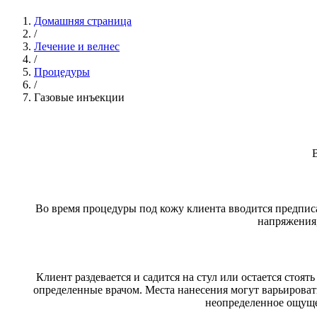
Домашняя страница
/
Лечение и велнес
/
Процедуры
/
Газовые инъекции
Во время процедуры под кожу клиента вводится предпис
напряжения,
Клиент раздевается и садится на стул или остается стоя
определенные врачом. Места нанесения могут варьировать
неопределенное ощущен