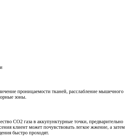
и
еличение проницаемости тканей, расслабление мышечного
торные зоны.
ичество CO2 газа в аккупунктурные точки, предварительно
сения клиент может почувствовать легкое жжение, а затем
щения быстро проходят.