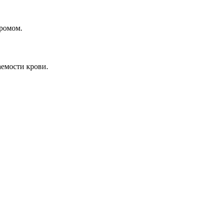
дромом.
аемости крови.