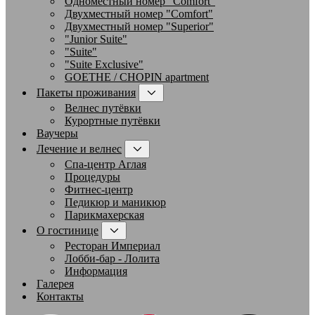
Одноместный номер "Comfort"
Двухместный номер "Comfort"
Двухместный номер "Superior"
"Junior Suite"
"Suite"
"Suite Exclusive"
GOETHE / CHOPIN apartment
Пакеты проживания
Велнес путёвки
Курортные путёвки
Ваучеры
Лечение и велнес
Спа-центр Аглая
Процедуры
Фитнес-центр
Педикюр и маникюр
Парикмахерская
О гостинице
Ресторан Империал
Лобби-бар - Лолита
Информация
Галерея
Контакты