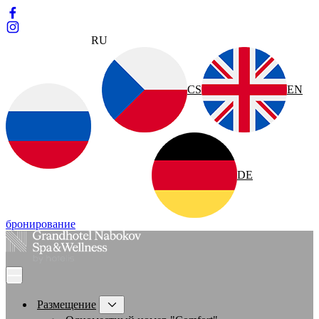
RU
CS
EN
DE
бронирование
Размещение