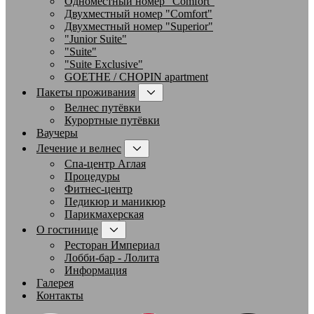
Одноместный номер "Comfort"
Двухместный номер "Comfort"
Двухместный номер "Superior"
"Junior Suite"
"Suite"
"Suite Exclusive"
GOETHE / CHOPIN apartment
Пакеты проживания
Велнес путёвки
Курортные путёвки
Ваучеры
Лечение и велнес
Спа-центр Аглая
Процедуры
Фитнес-центр
Педикюр и маникюр
Парикмахерская
О гостинице
Ресторан Империал
Лобби-бар - Лолита
Информация
Галерея
Контакты