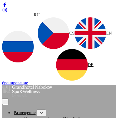
RU
CS
EN
DE
бронирование
Размещение