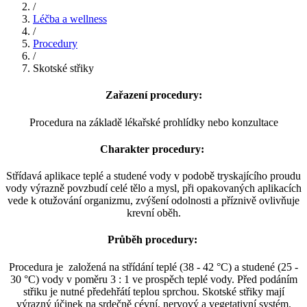
/
Léčba a wellness
/
Procedury
/
Skotské střiky
Zařazení procedury:
Procedura na základě lékařské prohlídky nebo konzultace
Charakter procedury:
Střídavá aplikace teplé a studené vody v podobě tryskajícího proudu
vody výrazně povzbudí celé tělo a mysl, při opakovaných aplikacích
vede k otužování organizmu, zvýšení odolnosti a příznivě ovlivňuje
krevní oběh.
Průběh procedury:
Procedura je založená na střídání teplé (38 - 42 °C) a studené (25 -
30 °C) vody v poměru 3 : 1 ve prospěch teplé vody. Před podáním
střiku je nutné předehřátí teplou sprchou. Skotské střiky mají
výrazný účinek na srdečně cévní, nervový a vegetativní systém.