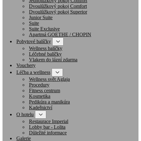
Jednolůžkový pokoj Comfort
Dvoulůžkový pokoj Comfort
Dvoulůžkový pokoj Superior
Junior Suite
Suite
Suite Exclusive
Apartmá GOETHE / CHOPIN
Pobytové balíčky
Wellness balíčky
Léčebné balíčky
Vlakem do lázní zdarma
Vouchery
Léčba a wellness
Wellness svět Aglaja
Procedury
Fitness centrum
Kosmetika
Pedikúra a manikúra
Kadeřnictví
O hotelu
Restaurace Imperial
Lobby bar - Lolita
Důležité informace
Galerie