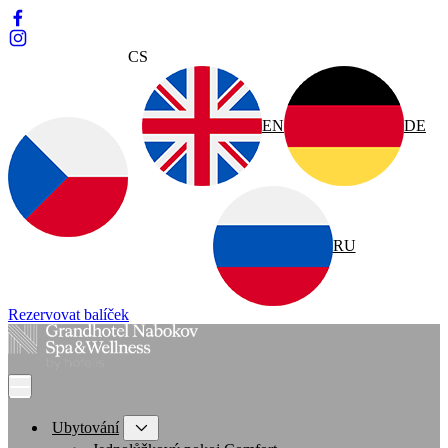
CS
EN
DE
RU
Rezervovat balíček
Ubytování