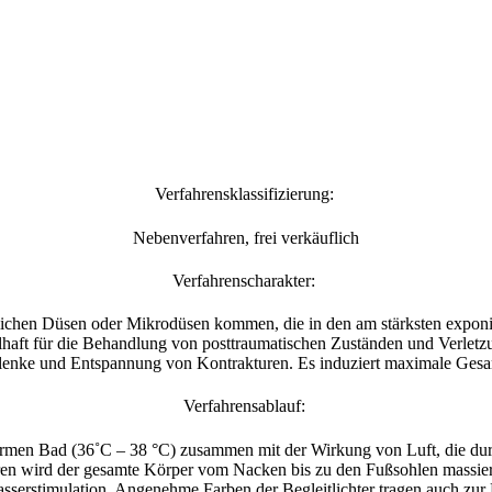
Verfahrensklassifizierung:
Nebenverfahren, frei verkäuflich
Verfahrenscharakter:
tlichen Düsen oder Mikrodüsen kommen, die in den am stärksten exponi
orteilhaft für die Behandlung von posttraumatischen Zuständen und Verl
nke und Entspannung von Kontrakturen. Es induziert maximale Gesa
Verfahrensablauf:
en Bad (36˚C – 38 °C) zusammen mit der Wirkung von Luft, die durch 
eren wird der gesamte Körper vom Nacken bis zu den Fußsohlen massie
serstimulation. Angenehme Farben der Begleitlichter tragen auch zur