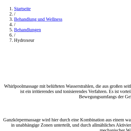
Startseite
/
Behandlung und Wellness
/
Behandlungen
/
Hydroxeur
Whirlpoolmassage mit belüfteten Wasserstrahlen, die aus großen sei
ist ein irritierendes und tonisierendes Verfahren. Es ist v
Bewegungsumfangs der Gele
Ganzkörpermassage wird hier durch eine Kombination aus einem warm
in unabhängige Zonen unterteilt, und durch allmähliches Aktivi
mechanischer Was