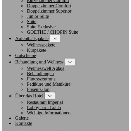
Einzelzimmer Comfort
Doppelzimmer Comfort
Doppelzimmer Superior
Junior Suite
Suite
Suite Exclusive
GOETHE / CHOPIN Suite
Aufenthaltspakete
Wellnesspakete
Kurpakete
Gutscheine
Behandlung und Wellness
Wellnesswelt Aglaja
Behandlungen
Fitnesszentrum
Pediküre und Maniküre
Friseursalon
Über das Hotel
Restaurant Imperial
Lobby bar - Lolita
Wichtige Informationen
Galerie
Kontakte