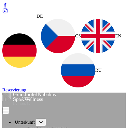
DE
CS
EN
RU
Reservierung
Unterkunft