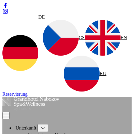
DE
CS
EN
RU
Reservierung
Unterkunft