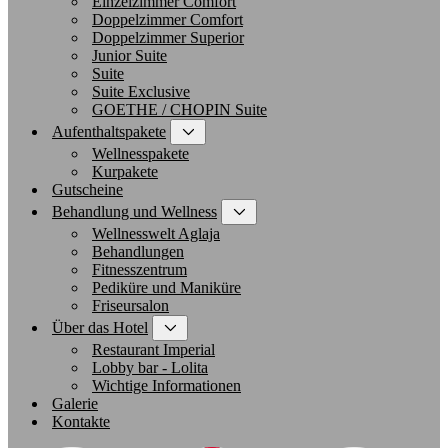
Einzelzimmer Comfort
Doppelzimmer Comfort
Doppelzimmer Superior
Junior Suite
Suite
Suite Exclusive
GOETHE / CHOPIN Suite
Aufenthaltspakete
Wellnesspakete
Kurpakete
Gutscheine
Behandlung und Wellness
Wellnesswelt Aglaja
Behandlungen
Fitnesszentrum
Pediküre und Maniküre
Friseursalon
Über das Hotel
Restaurant Imperial
Lobby bar - Lolita
Wichtige Informationen
Galerie
Kontakte