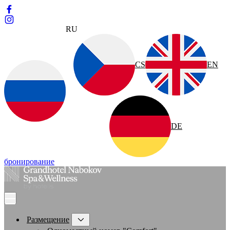
RU
CS
EN
DE
бронирование
Размещение