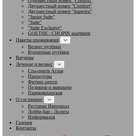
Одноместный номер "Comfort"
Двухместный номер "Comfort"
Двухместный номер "Superior"
"Junior Suite"
"Suite"
"Suite Exclusive"
GOETHE / CHOPIN apartment
Пакеты проживания
Велнес путёвки
Курортные путёвки
Ваучеры
Лечение и велнес
Спа-центр Аглая
Процедуры
Фитнес-центр
Педикюр и маникюр
Парикмахерская
О гостинице
Ресторан Империал
Лобби-бар - Лолита
Информация
Галерея
Контакты