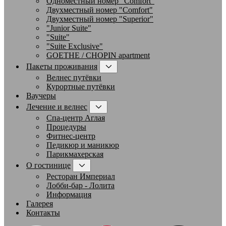
Одноместный номер "Comfort"
Двухместный номер "Comfort"
Двухместный номер "Superior"
"Junior Suite"
"Suite"
"Suite Exclusive"
GOETHE / CHOPIN apartment
Пакеты проживания
Велнес путёвки
Курортные путёвки
Ваучеры
Лечение и велнес
Спа-центр Аглая
Процедуры
Фитнес-центр
Педикюр и маникюр
Парикмахерская
О гостинице
Ресторан Империал
Лобби-бар - Лолита
Информация
Галерея
Контакты