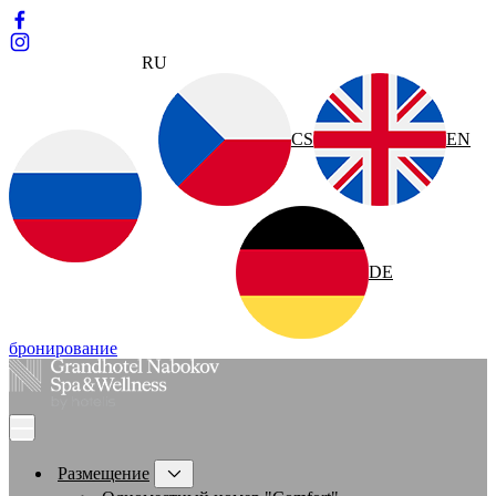
RU
CS
EN
DE
бронирование
Размещение