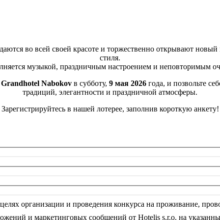
ждаются во всей своей красоте и торжественно открывают новый
стиля.
лняется музыкой, праздничным настроением и неповторимым о
Grandhotel Nabokov
в субботу,
9 мая 2026
года, и позвольте се
традиций, элегантности и праздничной атмосферы.
Зарегистрируйтесь в нашей лотерее, заполнив короткую анкету!
целях организации и проведения конкурса на проживание, провод
ожений и маркетинговых сообщений от Hotelis s.r.o. на указанн