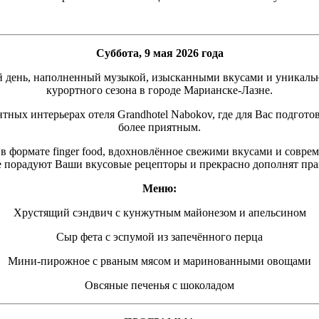
Суббота, 9 мая 2026 года
й день, наполненный музыкой, изысканными вкусами и уникаль
курортного сезона в городе Марианске-Лазне.
тных интерьерах отеля Grandhotel Nabokov, где для Вас подготов
более приятным.
е в формате finger food, вдохновлённое свежими вкусами и совр
е порадуют Ваши вкусовые рецепторы и прекрасно дополнят пр
Меню:
Хрустящий сэндвич с кунжутным майонезом и апельсином
Сыр фета с эспумой из запечённого перца
Мини-пирожное с рваным мясом и маринованными овощами
Овсяные печенья с шоколадом