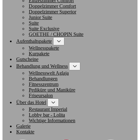
Einzelzimmer Comfort
Doppelzimmer Comfort
Doppelzimmer Superior
Junior Suite
Suite
Suite Exclusive
GOETHE / CHOPIN Suite
Aufenthaltspakete
Wellnesspakete
Kurpakete
Gutscheine
Behandlung und Wellness
Wellnesswelt Aglaja
Behandlungen
Fitnesszentrum
Pediküre und Maniküre
Friseursalon
Über das Hotel
Restaurant Imperial
Lobby bar - Lolita
Wichtige Informationen
Galerie
Kontakte