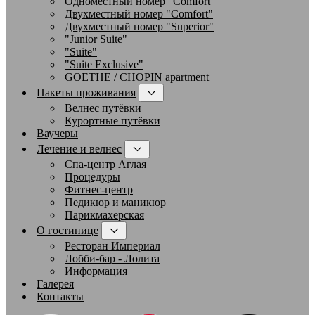
Одноместный номер "Comfort"
Двухместный номер "Comfort"
Двухместный номер "Superior"
"Junior Suite"
"Suite"
"Suite Exclusive"
GOETHE / CHOPIN apartment
Пакеты проживания
Велнес путёвки
Курортные путёвки
Ваучеры
Лечение и велнес
Спа-центр Аглая
Процедуры
Фитнес-центр
Педикюр и маникюр
Парикмахерская
О гостинице
Ресторан Империал
Лобби-бар - Лолита
Информация
Галерея
Контакты