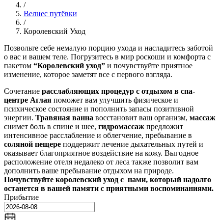
/
Велнес путёвки
/
Королевский Уход
Позвольте себе немалую порцию ухода и насладитесь заботой
о вас и вашем теле. Погрузитесь в мир роскоши и комфорта с
пакетом
“Королевский уход”
и почувствуйте приятное
изменение, которое заметят все с первого взгляда.
Сочетание
расслабляющих процедур с отдыхом в спа-
центре Аглая
поможет вам улучшить физическое и
психическое состояние и пополнить запасы позитивной
энергии.
Травяная ванна
восстановит ваш организм,
массаж
снимет боль в спине и шее,
гидромассаж
предложит
интенсивное расслабление и облегчение, пребывание в
соляной пещере
поддержит лечение дыхательных путей и
оказывает благоприятное воздействие на кожу. Выгодное
расположение отеля недалеко от леса также позволит вам
дополнить ваше пребывание отдыхом на природе.
Почувствуйте королевский уход с нами, который надолго
останется в вашей памяти с приятными воспоминаниями.
Прибытие