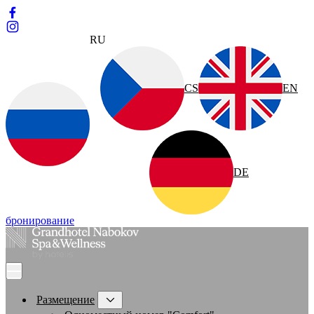
RU
CS
EN
DE
бронирование
Размещение