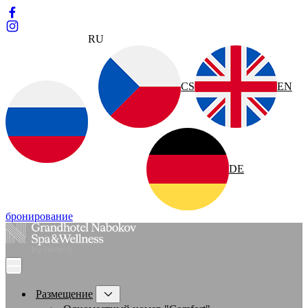
RU
CS
EN
DE
бронирование
Размещение