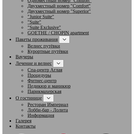
Одноместный номер "Comfort"
Двухместный номер "Comfort"
Двухместный номер "Superior"
"Junior Suite"
"Suite"
"Suite Exclusive"
GOETHE / CHOPIN apartment
Пакеты проживания
Велнес путёвки
Курортные путёвки
Ваучеры
Лечение и велнес
Спа-центр Аглая
Процедуры
Фитнес-центр
Педикюр и маникюр
Парикмахерская
О гостинице
Ресторан Империал
Лобби-бар - Лолита
Информация
Галерея
Контакты